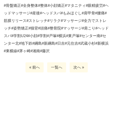
#
骨盤矯正
#
全身整体
#
整体
#
小顔矯正
#
マタニティ
#
眼精疲労
#
ヘ
ッドマッサージ
#
産後
#
ヘッドスパ
#
もみほぐし
#
肩甲骨
#
腰痛
#
筋膜リリース
#
ストレッチ
#
リラク
#
マッサージ
#
全力でストレ
ッチ
#
姿勢矯正
#
猫背
#
頭痛
#
整骨院
#
マッサージ
#
肩こり
#
ヘッド
スパ
#
学割
U24#
小顔
#
学割
#
戸塚
#
横浜
#
東戸塚
#
センター南
#
セ
ンター北
#
地下鉄
#
綱島
#
新綱島
#
日吉
#
元住吉
#
武蔵小杉
#
新横浜
#
東横線
#
茅ヶ崎
#
湘南
#
藤沢
« 前へ
一覧へ
次へ »