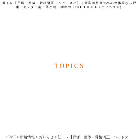
筋トレ【戸塚・整体・骨格矯正・ヘッドスパ】｜顧客満足度95%の整体院なら戸
塚・センター南・茅ケ崎・綱島のCARE HOUSE（ケアハウス）
CARE HOUSE
TOPICS
新着情報
HOME
>
新着情報
>
お知らせ
>
筋トレ【戸塚・整体・骨格矯正・ヘッドス