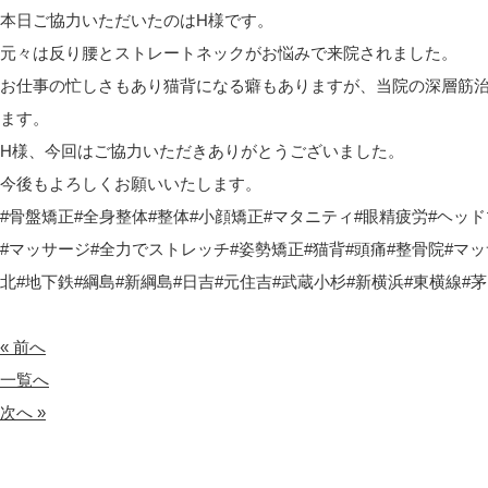
本日ご協力いただいたのはH様です。
元々は反り腰とストレートネックがお悩みで来院されました。
お仕事の忙しさもあり猫背になる癖もありますが、当院の深層筋
ます。
H様、今回はご協力いただきありがとうございました。
今後もよろしくお願いいたします。
#骨盤矯正#全身整体#整体#小顔矯正#マタニティ#眼精疲労#ヘッ
#マッサージ#全力でストレッチ#姿勢矯正#猫背#頭痛#整骨院#マッ
北#地下鉄#綱島#新綱島#日吉#元住吉#武蔵小杉#新横浜#東横線#茅
« 前へ
一覧へ
次へ »