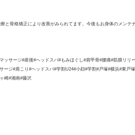
治療と骨格矯正により改善がみられてます。今後もお身体のメンテ
ドマッサージ#産後#ヘッドスパ#もみほぐし#肩甲骨#腰痛#筋膜リリ
サージ#肩こり#ヘッドスパ#学割U24#小顔#学割#戸塚#横浜#東戸
ヶ崎#湘南#藤沢