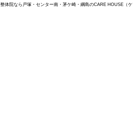
5%の整体院なら戸塚・センター南・茅ケ崎・綱島のCARE HOUSE（
TOP
店舗紹介
スタッフ紹介