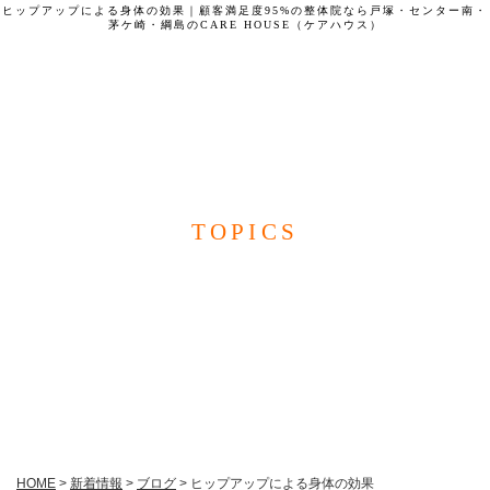
ヒップアップによる身体の効果｜顧客満足度95%の整体院なら戸塚・センター南・
茅ケ崎・綱島のCARE HOUSE（ケアハウス）
CARE HOUSE
TOPICS
新着情報
HOME
>
新着情報
>
ブログ
>
ヒップアップによる身体の効果