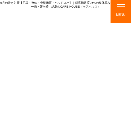
5月の暑さ対策【戸塚・整体・骨盤矯正・ヘッドスパ】｜顧客満足度95%の整体院なら戸塚・センタ
ー南・茅ケ崎・綱島のCARE HOUSE（ケアハウス）
CARE HOUSE
MENU
店
ス
メニ
施
TOPICS
舗
タ
ュ
術
紹
ッ
ー・
の
介
フ
料金
流
紹
れ
介
TOPICS
新着情報