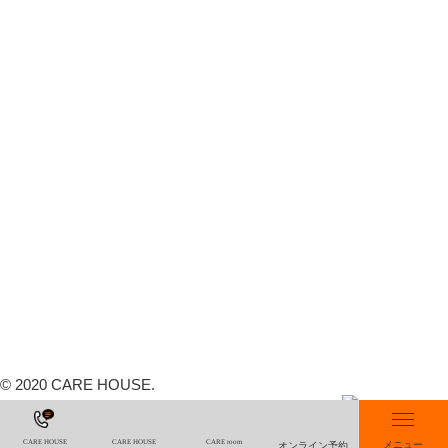
整体院・整骨院 CARE HOUSE 藤沢
メニュー・料金
深層筋調整×矯正
治療家としての仕事
施術の流れ
スタッフ紹介
ファスティング
TOPICS
ご予約・お問い合わせ
求人情報
プライバシーポリシー
© 2020 CARE HOUSE.
CARE HOUSE
CARE HOUSE
CARE room
メニュー
オンライン予約