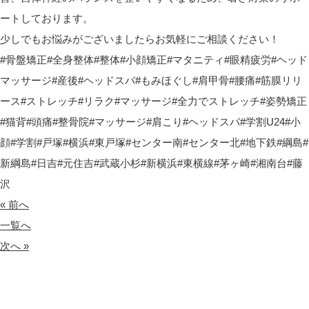
ートしております。
少しでもお悩みがございましたらお気軽にご相談ください！
#
骨盤矯正
#
全身整体
#
整体
#
小顔矯正
#
マタニティ
#
眼精疲労
#
ヘッド
マッサージ
#
産後
#
ヘッドスパ
#
もみほぐし
#
肩甲骨
#
腰痛
#
筋膜リリ
ース
#
ストレッチ
#
リラク
#
マッサージ
#
全力でストレッチ
#
姿勢矯正
#
猫背
#
頭痛
#
整骨院
#
マッサージ
#
肩こり
#
ヘッドスパ
#
学割
U24#
小
顔
#
学割
#
戸塚
#
横浜
#
東戸塚
#
センター南
#
センター北
#
地下鉄
#
綱島
#
新綱島
#
日吉
#
元住吉
#
武蔵小杉
#
新横浜
#
東横線
#
茅ヶ崎
#
湘南台
#
藤
沢
« 前へ
一覧へ
次へ »