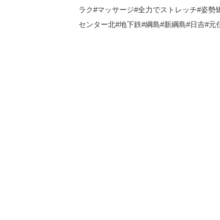
ラク#マッサージ#全力でストレッチ#姿勢矯
センター北#地下鉄#綱島#新綱島#日吉#元