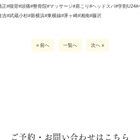
正#猫背#頭痛#整骨院#マッサージ#肩こり#ヘッドスパ#学割U24#
住吉#武蔵小杉#新横浜#東横線#茅ヶ崎#湘南#藤沢
« 前へ
一覧へ
次へ »
ご予約・お問い合わせはこちら