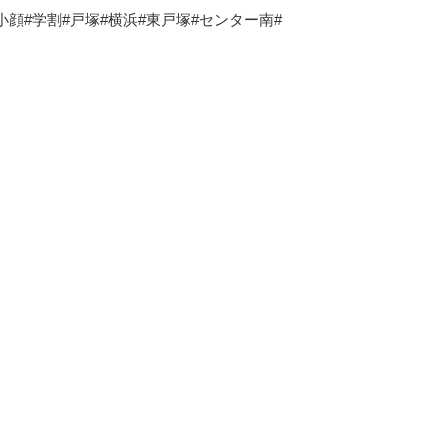
小顔#学割#戸塚#横浜#東戸塚#センター南#