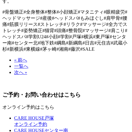
す。
#骨盤矯正#全身整体#整体#小顔矯正#マタニティ#眼精疲労#
ヘッドマッサージ#産後#ヘッドスパ#もみほぐし#肩甲骨#腰
痛#筋膜リリース#ストレッチ#リラク#マッサージ#全力でス
トレッチ#姿勢矯正#猫背#頭痛#整骨院#マッサージ#肩こり#
ヘッドスパ#学割U24#小顔#学割#戸塚#横浜#東戸塚#センタ
ー南#センター北#地下鉄#綱島#新綱島#日吉#元住吉#武蔵小
杉#新横浜#東横線#茅ヶ崎#湘南#藤沢#SALE
« 前へ
一覧へ
次へ »
ご予約・お問い合わせはこちら
オンライン予約はこちら
CARE HOUSE戸塚
オンライン予約
CARE HOUSEセンター南