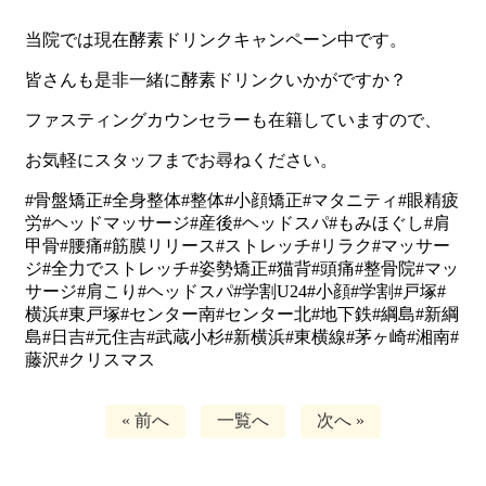
当院では現在酵素ドリンクキャンペーン中です。
皆さんも是非一緒に酵素ドリンクいかがですか？
ファスティングカウンセラーも在籍していますので、
お気軽にスタッフまでお尋ねください。
#
骨盤矯正
#
全身整体
#
整体
#
小顔矯正
#
マタニティ
#
眼精疲
労
#
ヘッドマッサージ
#
産後
#
ヘッドスパ
#
もみほぐし
#
肩
甲骨
#
腰痛
#
筋膜リリース
#
ストレッチ
#
リラク
#
マッサー
ジ
#
全力でストレッチ
#
姿勢矯正
#
猫背
#
頭痛
#
整骨院
#
マッ
サージ
#
肩こり
#
ヘッドスパ
#
学割
U24#
小顔
#
学割
#
戸塚
#
横浜
#
東戸塚
#
センター南
#
センター北
#
地下鉄
#
綱島
#
新綱
島
#
日吉
#
元住吉
#
武蔵小杉
#
新横浜
#
東横線
#
茅ヶ崎
#
湘南
#
藤沢#クリスマス
« 前へ
一覧へ
次へ »