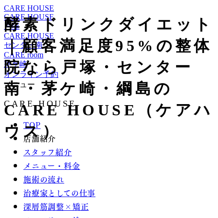
CARE HOUSE
CARE HOUSE
酵素ドリンクダイエット
戸塚
CARE HOUSE
｜顧客満足度95%の整体
センター南
CARE room
院なら戸塚・センター
茅ケ崎
オンライン予約
南・茅ケ崎・綱島の
メニュー
CARE HOUSE
CARE HOUSE（ケアハ
TOP
ウス）
店舗紹介
スタッフ紹介
メニュー・料金
施術の流れ
治療家としての仕事
深層筋調整×矯正