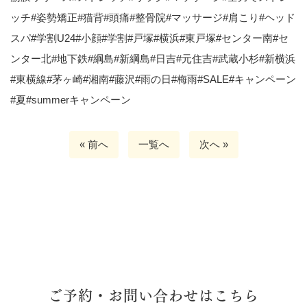
ッチ
#
姿勢矯正
#
猫背
#
頭痛
#
整骨院
#
マッサージ
#
肩こり
#
ヘッド
スパ
#
学割
U24#
小顔
#
学割
#
戸塚
#
横浜
#
東戸塚
#
センター南
#
セ
ンター北
#
地下鉄
#
綱島
#
新綱島
#
日吉
#
元住吉
#
武蔵小杉
#
新横浜
#
東横線
#
茅ヶ崎
#
湘南
#
藤沢
#
雨の日
#
梅雨
#SALE#
キャンペーン
#
夏
#summer
キャンペーン
« 前へ
一覧へ
次へ »
ご予約・お問い合わせはこちら