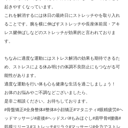
起きやすくなっています。
これを解消するには休日の最終日にストレッチやを取り入れ
ることです。腕を横に伸ばすストレッチや長座体前屈・アキ
レス腱伸ばしなどのストレッチが効果的と言われておりま
す。
ちなみに適度な運動にはストレス解消の効果も期待できるた
め、ストレスによる休み明けの体調不良防止にもつながる可
能性があります。
適度な運動を行い体も心も健康な生活を過ごしましょう！
お体のお悩みやご不調などございましたら、
是非ご相談ください。お待ちしております。
#
骨盤矯正
#
全身整体
#
整体
#
小顔矯正
#
マタニティ
#
眼精疲労
#
ヘ
ッドマッサージ
#
産後
#
ヘッドスパ
#
もみほぐし
#
肩甲骨
#
腰痛
#
筋膜リリース
#
ストレッチ
#
リラク
#
マッサージ
#
全力でストレ