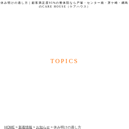
休み明けの過し方｜顧客満足度95%の整体院なら戸塚・センター南・茅ケ崎・綱島
のCARE HOUSE（ケアハウス）
CARE HOUSE
TOPICS
新着情報
HOME
>
新着情報
>
お知らせ
>
休み明けの過し方