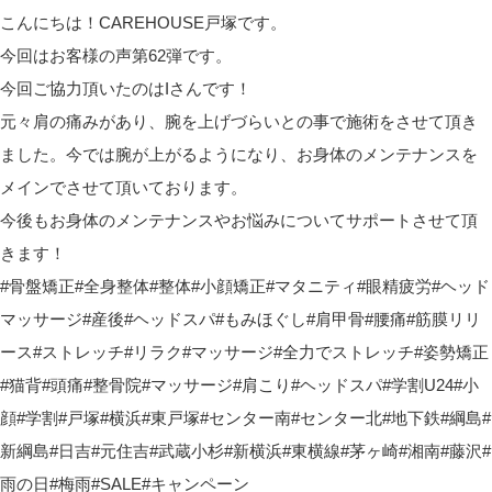
こんにちは！CAREHOUSE戸塚です。
今回はお客様の声第62弾です。
今回ご協力頂いたのはIさんです！
元々肩の痛みがあり、腕を上げづらいとの事で施術をさせて頂き
ました。今では腕が上がるようになり、お身体のメンテナンスを
メインでさせて頂いております。
今後もお身体のメンテナンスやお悩みについてサポートさせて頂
きます！
#骨盤矯正#全身整体#整体#小顔矯正#マタニティ#眼精疲労#ヘッド
マッサージ#産後#ヘッドスパ#もみほぐし#肩甲骨#腰痛#筋膜リリ
ース#ストレッチ#リラク#マッサージ#全力でストレッチ#姿勢矯正
#猫背#頭痛#整骨院#マッサージ#肩こり#ヘッドスパ#学割U24#小
顔#学割#戸塚#横浜#東戸塚#センター南#センター北#地下鉄#綱島#
新綱島#日吉#元住吉#武蔵小杉#新横浜#東横線#茅ヶ崎#湘南#藤沢#
雨の日#梅雨#SALE#キャンペーン