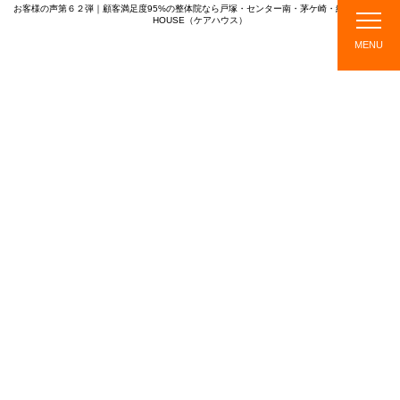
お客様の声第６２弾｜顧客満足度95%の整体院なら戸塚・センター南・茅ケ崎・綱島のCARE
HOUSE（ケアハウス）
CARE HOUSE
MENU
店
ス
メニ
施
TOPICS
舗
タ
ュ
術
紹
ッ
ー・
の
介
フ
料金
流
紹
れ
介
TOPICS
新着情報