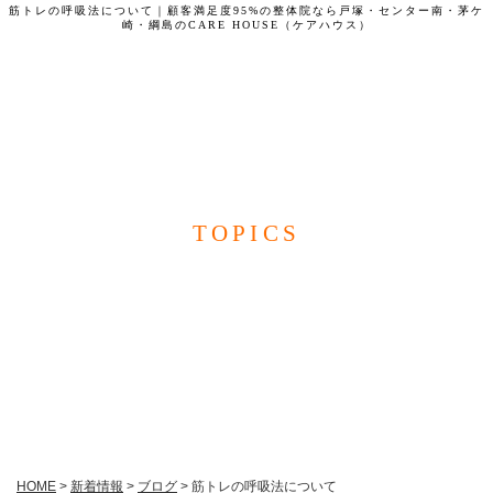
筋トレの呼吸法について｜顧客満足度95%の整体院なら戸塚・センター南・茅ケ
崎・綱島のCARE HOUSE（ケアハウス）
CARE HOUSE
TOPICS
新着情報
HOME
>
新着情報
>
ブログ
>
筋トレの呼吸法について