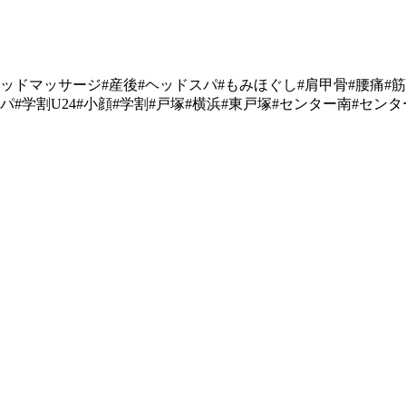
ッドマッサージ
#
産後
#
ヘッドスパ
#
もみほぐし
#
肩甲骨
#
腰痛
#
筋
パ
#
学割
U24#
小顔
#
学割
#
戸塚
#
横浜
#
東戸塚
#
センター南
#
センタ