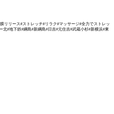
膜リリース
#
ストレッチ
#
リラク
#
マッサージ
#
全力でストレッ
ー北
#
地下鉄
#
綱島
#
新綱島
#
日吉
#
元住吉
#
武蔵小杉
#
新横浜
#
東