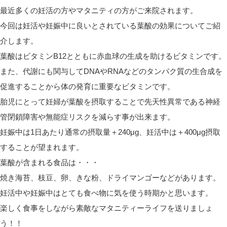
最近多くの妊活の方やマタニティの方がご来院されます。
今回は妊活や妊娠中に良いとされている葉酸の効果についてご紹
介します。
葉酸はビタミンB12とともに赤血球の生成を助けるビタミンです。
また、代謝にも関与してDNAやRNAなどのタンパク質の生合成を
促進することから体の発育に重要なビタミンです。
胎児にとって妊婦が葉酸を摂取することで先天性異常である神経
管閉鎖障害や無能症リスクを減らす事が出来ます。
妊娠中は1日あたり通常の摂取量＋240μg、妊活中は＋400μg摂取
することが望まれます。
葉酸が含まれる食品は・・・
焼き海苔、枝豆、卵、きな粉、ドライマンゴーなどがあります。
妊活中や妊娠中はとても食べ物に気を使う時期かと思います。
楽しく食事をしながら素敵なマタニティーライフを送りましょ
う！！