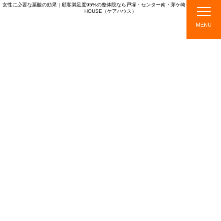
女性に必要な葉酸の効果｜顧客満足度95%の整体院なら戸塚・センター南・茅ケ崎・綱島のCARE
HOUSE（ケアハウス）
CARE HOUSE
MENU
店
ス
メニ
施
TOPICS
舗
タ
ュ
術
紹
ッ
ー・
の
介
フ
料金
流
紹
れ
介
TOPICS
新着情報