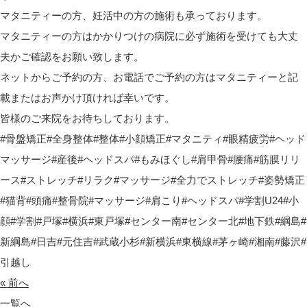
マタニティーの方、妊活中の方の施術も承っております。
マタニティーの方はかかりつけの病院に必ず施術を受けても大丈
夫かご確認をお願い致します。
ネットからご予約の方、お電話でご予約の方はマタニティーと記
載またはお声かけ頂ければ幸いです。
皆様のご来院をお待ちしております。
#骨盤矯正#全身整体#整体#小顔矯正#マタニティ#眼精疲労#ヘッド
マッサージ#産後#ヘッドスパ#もみほぐし#肩甲骨#腰痛#筋膜リリ
ース#ストレッチ#リラク#マッサージ#全力でストレッチ#姿勢矯正
#猫背#頭痛#整骨院#マッサージ#肩こり#ヘッドスパ#学割U24#小
顔#学割#戸塚#横浜#東戸塚#センター南#センター北#地下鉄#綱島#
新綱島#日吉#元住吉#武蔵小杉#新横浜#東横線#茅ヶ崎#湘南#藤沢#
引越し
« 前へ
一覧へ