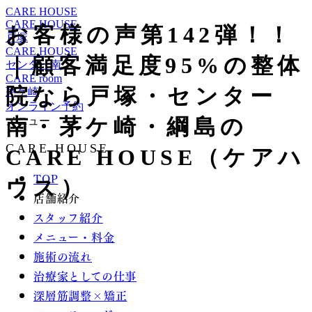
CARE HOUSE
CARE HOUSE
お客様の声第142弾！！
戸塚
CARE HOUSE
｜顧客満足度95%の整体
センター南
CARE room
院なら戸塚・センター
茅ケ崎
オンライン予約
南・茅ケ崎・綱島の
メニュー
CARE HOUSE
CARE HOUSE（ケアハ
TOP
ウス）
店舗紹介
スタッフ紹介
メニュー・料金
施術の流れ
治療家としての仕事
深層筋調整×矯正