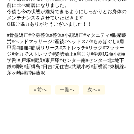
前に比べ綺麗になりました。
今後も今の状態が維持できるようにしっかりとお身体の
メンテナンスをさせていただきます。
O様ご協力ありがとうございました！！
#骨盤矯正#全身整体#整体#小顔矯正#マタニティ#眼精疲
労#ヘッドマッサージ#産後#ヘッドスパ#もみほぐし#肩
甲骨#腰痛#筋膜リリース#ストレッチ#リラク#マッサー
ジ#全力でストレッチ#姿勢矯正#肩こり#学割U24#小顔#
学割＃戸塚#横浜#東戸塚#センター南#センター北#地下
鉄#綱島#新綱島#日吉#元住吉#武蔵小杉#新横浜#東横線#
茅ヶ崎#湘南#藤沢
« 前へ
一覧へ
次へ »