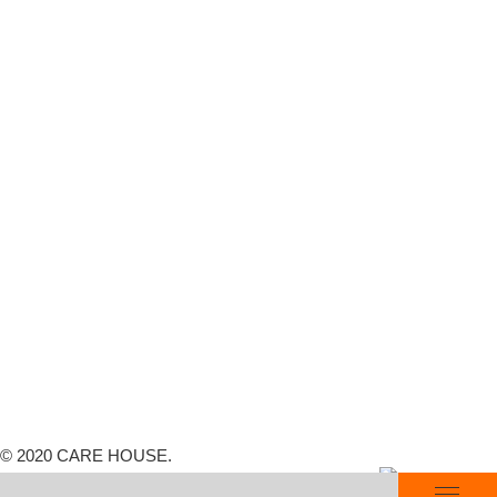
CARE HOUSE beauty
整体院・整骨院 CARE HOUSE 藤沢
メニュー・料金
深層筋調整×矯正
治療家としての仕事
施術の流れ
スタッフ紹介
ファスティング
TOPICS
ご予約・お問い合わせ
求人情報
プライバシーポリシー
© 2020 CARE HOUSE.