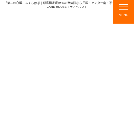
『第二の心臓』ふくらはぎ｜顧客満足度95%の整体院なら戸塚・センター南・茅ケ崎・綱島の
CARE HOUSE（ケアハウス）
CARE HOUSE
MENU
店
ス
メニ
施
TOPICS
舗
タ
ュ
術
紹
ッ
ー・
の
介
フ
料金
流
紹
れ
介
TOPICS
新着情報