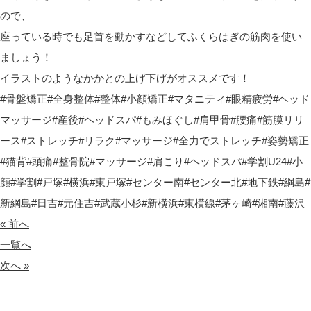
ので、
座っている時でも足首を動かすなどしてふくらはぎの筋肉を使い
ましょう！
イラストのようなかかとの上げ下げがオススメです！
#
骨盤矯正
#
全身整体
#
整体
#
小顔矯正
#
マタニティ
#
眼精疲労
#
ヘッド
マッサージ
#
産後
#
ヘッドスパ
#
もみほぐし
#
肩甲骨
#
腰痛
#
筋膜リリ
ース
#
ストレッチ
#
リラク
#
マッサージ
#
全力でストレッチ
#
姿勢矯正
#
猫背
#
頭痛
#
整骨院
#
マッサージ
#
肩こり
#
ヘッドスパ
#
学割
U24#
小
顔
#
学割
#
戸塚
#
横浜
#
東戸塚
#
センター南
#
センター北
#
地下鉄
#
綱島
#
新綱島
#
日吉
#
元住吉
#
武蔵小杉
#
新横浜
#
東横線
#
茅ヶ崎
#
湘南
#
藤沢
« 前へ
一覧へ
次へ »