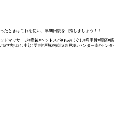
あったときはこれを使い、早期回復を目指しましょう！！
ヘッドマッサージ#産後#ヘッドスパ#もみほぐし#肩甲骨#腰痛#
パ#学割U24#小顔#学割#戸塚#横浜#東戸塚#センター南#センタ