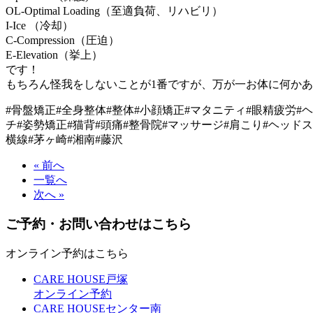
OL-Optimal Loading（至適負荷、リハビリ）
I-Ice （冷却）
C-Compression（圧迫）
E-Elevation（挙上）
です！
もちろん怪我をしないことが1番ですが、万が一お体に何か
#骨盤矯正#全身整体#整体#小顔矯正#マタニティ#眼精疲労#
チ#姿勢矯正#猫背#頭痛#整骨院#マッサージ#肩こり#ヘッドス
横線#茅ヶ崎#湘南#藤沢
« 前へ
一覧へ
次へ »
ご予約・お問い合わせはこちら
オンライン予約はこちら
CARE HOUSE戸塚
オンライン予約
CARE HOUSEセンター南