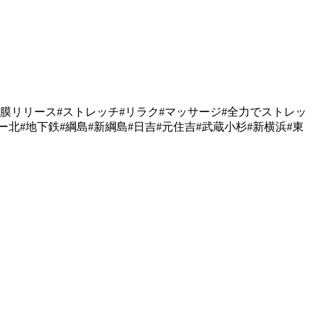
筋膜リリース#ストレッチ#リラク#マッサージ#全力でストレッ
ー北#地下鉄#綱島#新綱島#日吉#元住吉#武蔵小杉#新横浜#東