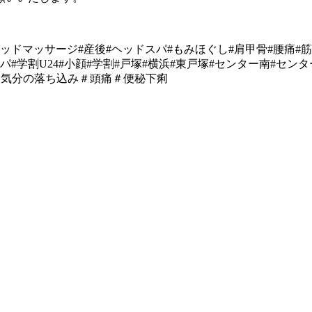
ヘッドマッサージ#産後#ヘッドスパ#もみほぐし#肩甲骨#腰痛#
パ#学割U24#小顔#学割#戸塚#横浜#東戸塚#センター南#センタ
え＃気分の落ち込み＃頭痛＃便秘下痢