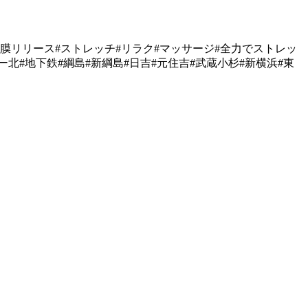
筋膜リリース#ストレッチ#リラク#マッサージ#全力でストレッ
ー北#地下鉄#綱島#新綱島#日吉#元住吉#武蔵小杉#新横浜#東