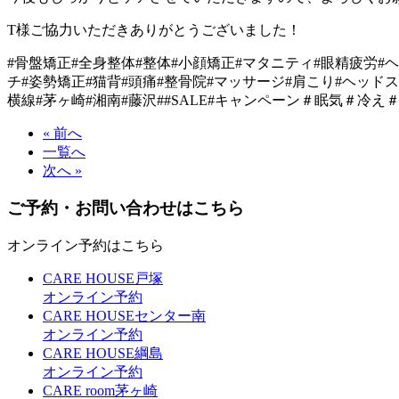
T様ご協力いただきありがとうございました！
#骨盤矯正#全身整体#整体#小顔矯正#マタニティ#眼精疲労#
チ#姿勢矯正#猫背#頭痛#整骨院#マッサージ#肩こり#ヘッドス
横線#茅ヶ崎#湘南#藤沢##SALE#キャンペーン＃眠気＃冷
« 前へ
一覧へ
次へ »
ご予約・お問い合わせはこちら
オンライン予約はこちら
CARE HOUSE戸塚
オンライン予約
CARE HOUSEセンター南
オンライン予約
CARE HOUSE綱島
オンライン予約
CARE room茅ヶ崎