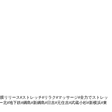
筋膜リリース#ストレッチ#リラク#マッサージ#全力でストレッ
ー北#地下鉄#綱島#新綱島#日吉#元住吉#武蔵小杉#新横浜#東