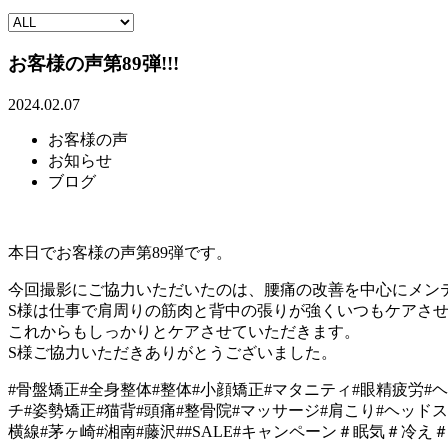
お客様の声第89弾!!!
2024.02.07
お客様の声
お知らせ
ブログ
本日でお客様の声第89弾です。
今回撮影にご協力いただいたのは、腰痛の改善を中心にメン
S様は仕事で肩周りの筋肉と背中の張りが強くいつもケアさ
これからもしっかりとケアさせていただきます。
S様ご協力いただきありがとうございました。
#骨盤矯正#全身整体#整体#小顔矯正#マタニティ#眼精疲労#
チ#姿勢矯正#猫背#頭痛#整骨院#マッサージ#肩こり#ヘッドス
横線#茅ヶ崎#湘南#藤沢##SALE#キャンペーン＃眠気＃冷