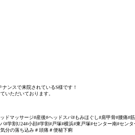
テナンスで来院されているS様です！
せていただいております。
ヘッドマッサージ#産後#ヘッドスパ#もみほぐし#肩甲骨#腰痛#
パ#学割U24#小顔#学割#戸塚#横浜#東戸塚#センター南#センタ
え＃気分の落ち込み＃頭痛＃便秘下痢