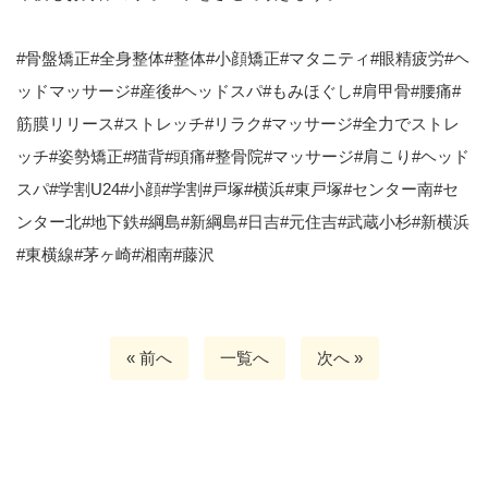
#骨盤矯正#全身整体#整体#小顔矯正#マタニティ#眼精疲労#ヘ
ッドマッサージ#産後#ヘッドスパ#もみほぐし#肩甲骨#腰痛#
筋膜リリース#ストレッチ#リラク#マッサージ#全力でストレ
ッチ#姿勢矯正#猫背#頭痛#整骨院#マッサージ#肩こり#ヘッド
スパ#学割U24#小顔#学割#戸塚#横浜#東戸塚#センター南#セ
ンター北#地下鉄#綱島#新綱島#日吉#元住吉#武蔵小杉#新横浜
#東横線#茅ヶ崎#湘南#藤沢
« 前へ
一覧へ
次へ »