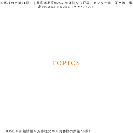
お客様の声第71弾！｜顧客満足度95%の整体院なら戸塚・センター南・茅ケ崎・綱
島のCARE HOUSE（ケアハウス）
CARE HOUSE
TOPICS
新着情報
HOME
>
新着情報
>
お客様の声
>
お客様の声第71弾！