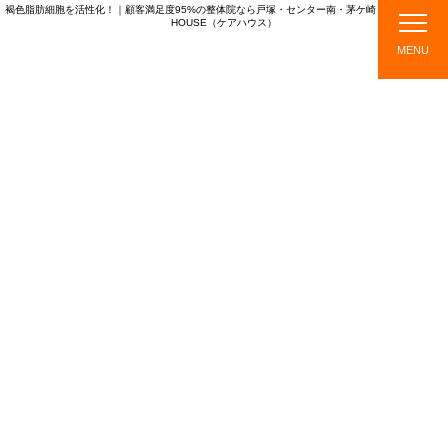
褐色脂肪細胞を活性化！｜顧客満足度95%の整体院なら戸塚・センター南・茅ケ崎・綱島のCARE
HOUSE（ケアハウス）
CARE HOUSE
MENU
店
ス
メニ
施
TOPICS
舗
タ
ュ
術
紹
ッ
ー・
の
介
フ
料金
流
紹
れ
介
TOPICS
新着情報