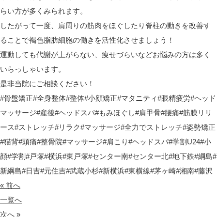
らい方が多くみられます。
したがって一度、肩周りの筋肉をほぐしたり脊柱の動きを改善す
ることで褐色脂肪細胞の働きを活性化させましょう！
運動しても代謝が上がらない、痩せづらいなどお悩みの方は多く
いらっしゃいます。
是非当院にご相談ください！
#骨盤矯正#全身整体#整体#小顔矯正#マタニティ#眼精疲労#ヘッド
マッサージ#産後#ヘッドスパ#もみほぐし#肩甲骨#腰痛#筋膜リリ
ース#ストレッチ#リラク#マッサージ#全力でストレッチ#姿勢矯正
#猫背#頭痛#整骨院#マッサージ#肩こり#ヘッドスパ#学割U24#小
顔#学割#戸塚#横浜#東戸塚#センター南#センター北#地下鉄#綱島#
新綱島#日吉#元住吉#武蔵小杉#新横浜#東横線#茅ヶ崎#湘南#藤沢
« 前へ
一覧へ
次へ »