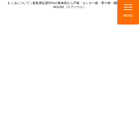
むくみについて｜顧客満足度95%の整体院なら戸塚・センター南・茅ケ崎・綱島のCARE
HOUSE（ケアハウス）
CARE HOUSE
MENU
店
ス
メニ
施
TOPICS
舗
タ
ュ
術
紹
ッ
ー・
の
介
フ
料金
流
紹
れ
介
TOPICS
新着情報