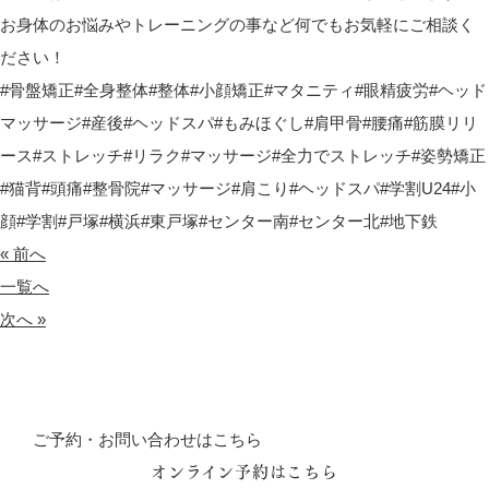
お身体のお悩みやトレーニングの事など何でもお気軽にご相談く
ださい！
#骨盤矯正#全身整体#整体#小顔矯正#マタニティ#眼精疲労#ヘッド
マッサージ#産後#ヘッドスパ#もみほぐし#肩甲骨#腰痛#筋膜リリ
ース#ストレッチ#リラク#マッサージ#全力でストレッチ#姿勢矯正
#猫背#頭痛#整骨院#マッサージ#肩こり#ヘッドスパ#学割U24#小
顔#学割#戸塚#横浜#東戸塚#センター南#センター北#地下鉄
« 前へ
一覧へ
次へ »
ご予約・お問い合わせはこちら
オンライン予約はこちら