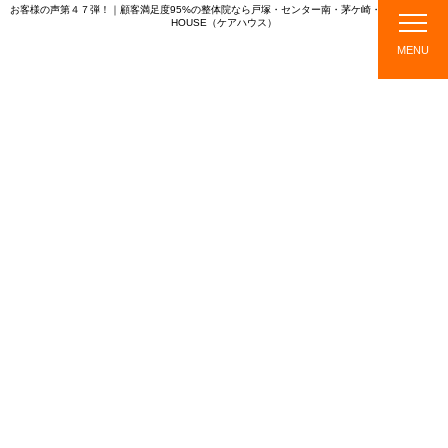
お客様の声第４７弾！｜顧客満足度95%の整体院なら戸塚・センター南・茅ケ崎・綱島のCARE
HOUSE（ケアハウス）
CARE HOUSE
MENU
店
ス
メニ
施
TOPICS
舗
タ
ュ
術
紹
ッ
ー・
の
介
フ
料金
流
紹
れ
介
TOPICS
新着情報