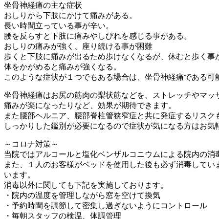
坐骨神経痛の主な症状
おしりから下肢にかけて痛みがある。
長い時間立っている事が辛い。
腰を反らすと下肢に痛みやしびれを感じる事がある。
おしりの痛みが強く、座り続ける事が困難
歩くと下肢に痛みが出るため歩けなくなるが、休むと歩く事
体をかがめると痛みが強くなる。
このような症状が１つでもある場合は、坐骨神経痛である可
坐骨神経痛はお尻の筋肉の梨状筋などを、ストレッチやマッ
痛みが楽になったりなど、効果が期待できます。
また腰部ヘルニア、腰部脊柱管狭窄症と共に発症するリスク
しっかりした鑑別が必要になるので症状が気になる方はお気
～コロナ対策～
当院ではアルコールと塩化ベンザルコニウムによる院内の消
また、１人のお客様がベッドを使用した後も必ず消毒してい
います。
消毒以外に関しても下記を実施しております。
・院内の温度を管理しながら窓を空けて換気
・予約時間を調節して密集し過ぎないようにコントロール
・毎朝スタッフの検温、体調管理