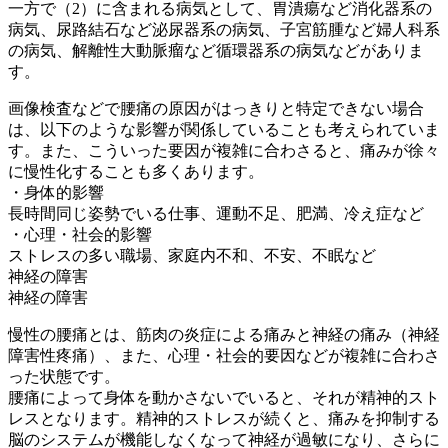
一方で（2）に含まれる病気として、胃潰瘍など消化器系の
病気、尿路結石など泌尿器系の病気、子宮筋腫など婦人科系
の病気、解離性大動脈瘤など循環器系の病気などがありま
す。
画像検査などで腰痛の原因がはっきりと特定できない場合
は、以下のような影響が関係していることも考えられていま
す。また、こういった要因が複雑に合わさると、痛みが徐々
に慢性化することも多くあります。
・身体的影響
長時間同じ姿勢でいる仕事、運動不足、肥満、冷え症など
・心理・社会的影響
ストレスの多い職場、家庭内不和、不安、不眠など
神経の障害
神経の障害
慢性の腰痛とは、筋肉の炎症による痛みと神経の痛み（神経
障害性疼痛）、また、心理・社会的要因などが複雑に合わさ
った状態です。
腰痛によって身体を動かさないでいると、それが精神的スト
レスとなります。精神的ストレスが続くと、痛みを抑制する
脳のシステムが機能しなくなって神経が過敏になり、さらに