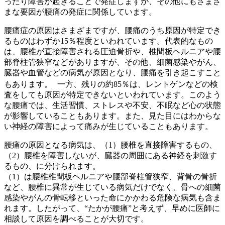
ったり障害が起きることで発症しますが、その他にもさまざ
まな要因が腰痛の発症に関係しています。
腰痛症の原因はさまざまですが、腰痛のうち原因が特定でき
るものはわずか15％程度といわれています。代表的なもの
は、腰椎が直接障害される圧迫骨折や、椎間板ヘルニアや腰
部脊柱管狭窄などがありますが、その他、細菌感染やがん、
臓器や血管などの病気が原因となり、腰痛を引き起こすこと
もあります。 一方、残りの約85％は、レントゲンなどの検
査をしても原因が特定できないといわれています。このよう
な腰痛では、生活習慣、ストレスや不安、不眠など心の状態
が影響していることもあります。また、見た目にはわからな
い神経の障害によって痛みが生じていることもあります。
腰痛の原因となる病気は、（1）腰椎を直接障害するもの、
（2）腰椎を障害しないが、臓器の周囲にある神経を刺激す
るもの、に分けられます。
（1）は腰椎椎間板ヘルニアや腰部脊柱管狭窄、背骨の骨折
など、腰椎に異常が生じている病気だけでなく、骨への細菌
感染やがんの骨転移といった命にかかわる危険な病気も含ま
れます。したがって、“たかが腰痛”と考えず、早めに医師に
相談して原因を調べることが大切です。