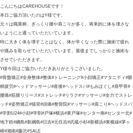
こんにちはCAREHOUSEです！
本日ご協力頂いたのはY様です。
元々は職業柄、ぎっくり腰や肩こりが多く、将来的に体を壊さな
いようにと通っていただいています。
特に大きく体を壊すことはなく、体が辛くなった際に施術で疲れ
や痛みを取らせていただいています。最後までしっかりと施術を
させていただきます。
Y様今回はご協力いただきありがとうございました。
#骨盤矯正#全身整体#整体#トレーニング#小顔矯正#マタニティ#眼
精疲労#ヘッドマッサージ#産後#ヘッドスパ#もみほぐし#肩甲骨#
腰痛#筋膜リリース#ストレッチ#リラク#マッサージ#全力でストレ
ッチ#姿勢矯正#猫背#頭痛#整骨院#マッサージ#肩こり#ヘッドスパ
#学割U24#小顔#学割#戸塚#横浜#東戸塚#センター南#センター北#
地下鉄#綱島#新綱島#日吉#元住吉#武蔵小杉#新横浜#東横線#茅ヶ
崎#湘南#藤沢#SALE