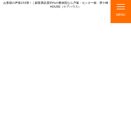
お客様の声第153弾！｜顧客満足度95%の整体院なら戸塚・センター南・茅ケ崎・綱島のCARE
HOUSE（ケアハウス）
CARE HOUSE
MENU
店
ス
メニ
施
TOPICS
舗
タ
ュ
術
紹
ッ
ー・
の
介
フ
料金
流
紹
れ
介
TOPICS
新着情報